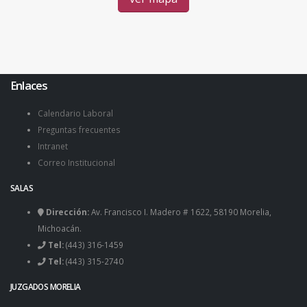
Enlaces
Calendario Laboral
Preguntas frecuentes
Intranet
Correo Institucional
SALAS
Dirección:
Av. Francisco I. Madero # 1622, 58190 Morelia,
Michoacán.
Tel:
(443) 316-1459
Tel:
(443) 315-2740
JUZGADOS MORELIA