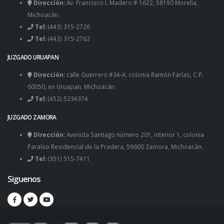
Dirección:
Av. Francisco I. Madero # 1622, 58190 Morelia,
Michoacán.
Tel:
(443) 315-2726
Tel:
(443) 315-2762
JUZGADO URUAPAN
Dirección:
calle Guerrero #34-A, colonia Ramón Farías, C.P.
60050, en Uruapan, Michoacán
Tel:
(452) 5234374
JUZGADO ZAMORA
Dirección:
Avenida Santiago número 201, interior 1, colonia
Paraíso Residencial de la Pradera, 59600 Zamora, Michoacán.
Tel:
(351) 515-7411
Siguenos