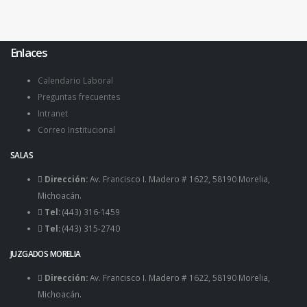
Enlaces
Calendario Laboral
Preguntas frecuentes
Intranet
Correo Institucional
SALAS
Dirección:
Av. Francisco I. Madero # 1622, 58190 Morelia,
Michoacán.
Tel:
(443) 316-1459
Tel:
(443) 315-2740
JUZGADOS MORELIA
Dirección:
Av. Francisco I. Madero # 1622, 58190 Morelia,
Michoacán.