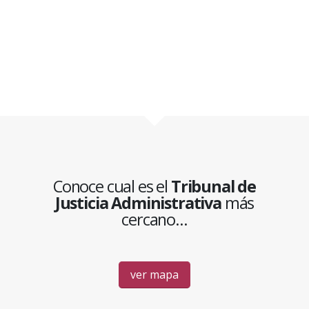
* Calendarios Laborales.
Los calendarios laborales que se
muestran a continuación son de periodos anteriores,
mostrandose tal y como se aprobaron, sin las
modificaciones que pudieran haber sufrido durante el
periodo.
Conoce cual es el
Tribunal de
Justicia Administrativa
más
cercano...
ver mapa