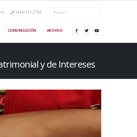
.mx
(443) 315-2726
COMUNICACIÓN
ARCHIVO
atrimonial y de Intereses