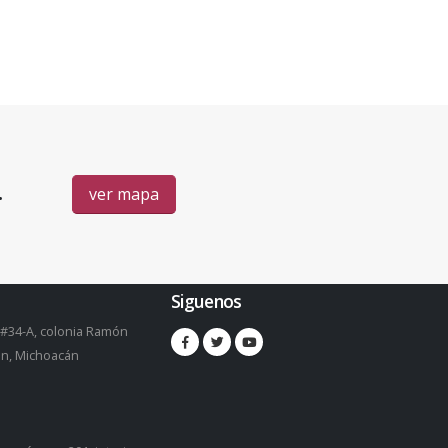
.
ver mapa
Siguenos
 #34-A, colonia Ramón
pan, Michoacán