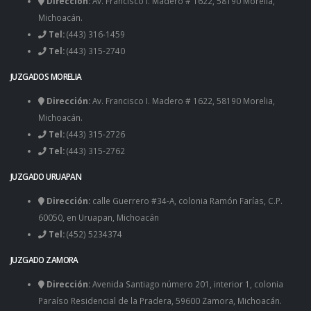
Dirección:
Av. Francisco I. Madero # 1622, 58190 Morelia,
Michoacán.
Tel:
(443) 316-1459
Tel:
(443) 315-2740
JUZGADOS MORELIA
Dirección:
Av. Francisco I. Madero # 1622, 58190 Morelia,
Michoacán.
Tel:
(443) 315-2726
Tel:
(443) 315-2762
JUZGADO URUAPAN
Dirección:
calle Guerrero #34-A, colonia Ramón Farías, C.P.
60050, en Uruapan, Michoacán
Tel:
(452) 5234374
JUZGADO ZAMORA
Dirección:
Avenida Santiago número 201, interior 1, colonia
Paraíso Residencial de la Pradera, 59600 Zamora, Michoacán.